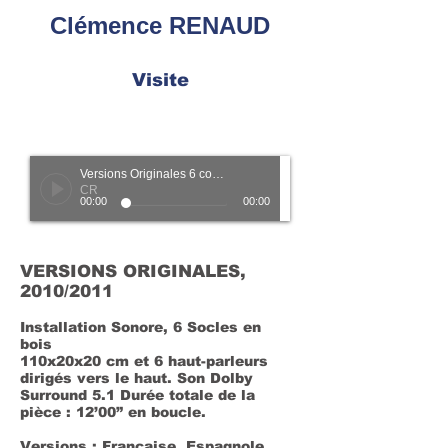
Clémence RENAUD
Visite
Versions Originales 6 couples
CR
00:00
00:00
VERSIONS ORIGINALES,
2010/2011
Installation Sonore, 6 Socles en
bois
110x20x20 cm et 6 haut-parleurs
dirigés vers le haut. Son Dolby
Surround 5.1
Durée totale de la
pièce : 12’00” en boucle.
Versions : Française, Espagnole,